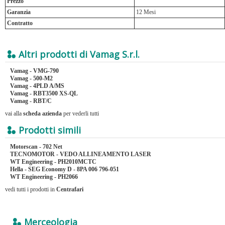
Prezzo
Garanzia
12 Mesi
Contratto
Altri prodotti di Vamag S.r.l.
Vamag - VMG-790
Vamag - 500-M2
Vamag - 4PLD A/MS
Vamag - RBT3500 XS-QL
Vamag - RBT/C
vai alla
scheda azienda
per vederli tutti
Prodotti simili
Motorscan - 702 Net
TECNOMOTOR - VEDO ALLINEAMENTO LASER
WT Engineering - PH2010MCTC
Hella - SEG Economy D - 8PA 006 796-051
WT Engineering - PH2066
vedi tutti i prodotti in
Centrafari
Merceologia