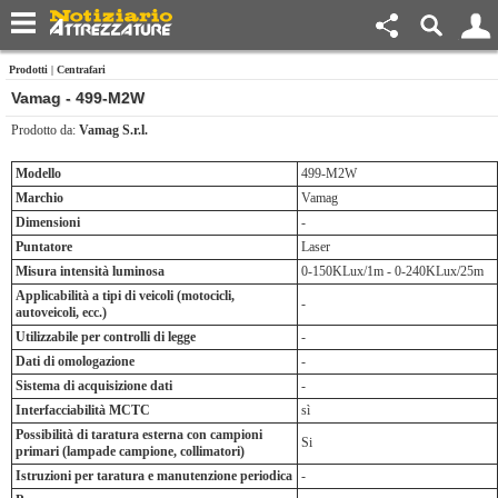
Prodotti
|
Centrafari
Vamag - 499-M2W
Prodotto da:
Vamag S.r.l.
Modello
499-M2W
Marchio
Vamag
Dimensioni
-
Puntatore
Laser
Misura intensità luminosa
0-150KLux/1m - 0-240KLux/25m
Applicabilità a tipi di veicoli (motocicli,
-
autoveicoli, ecc.)
Utilizzabile per controlli di legge
-
Dati di omologazione
-
Sistema di acquisizione dati
-
Interfacciabilità MCTC
sì
Possibilità di taratura esterna con campioni
Si
primari (lampade campione, collimatori)
Istruzioni per taratura e manutenzione periodica
-