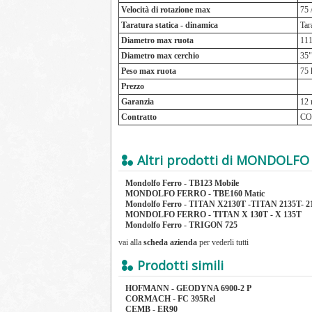
Velocità di rotazione max
75 
Taratura statica - dinamica
Tar
Diametro max ruota
111
Diametro max cerchio
35"
Peso max ruota
75 
Prezzo
Garanzia
12 
Contratto
CO
Altri prodotti di MONDOLFO
Mondolfo Ferro - TB123 Mobile
MONDOLFO FERRO - TBE160 Matic
Mondolfo Ferro - TITAN X2130T -TITAN 2135T- 2
MONDOLFO FERRO - TITAN X 130T - X 135T
Mondolfo Ferro - TRIGON 725
vai alla
scheda azienda
per vederli tutti
Prodotti simili
HOFMANN - GEODYNA 6900-2 P
CORMACH - FC 395Rel
CEMB - ER90