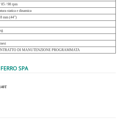
/ 85 / 98 rpm
atura statica e dinamica
8 mm (44”)
kg
mesi
NTRATTO DI MANUTENZIONE PROGRAMMATA
 FERRO SPA
140T