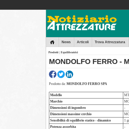
Collins
News
Articoli
Trova Attrezzatura
Prodotti
|
Equilibratrici
MONDOLFO FERRO - MT
Prodotto da:
MONDOLFO FERRO SPA
Modello
MT
Marchio
MO
Dimensioni di ingombro
-
Dimensioni massime cerchio
MO
Sensibilità di squilibrio statico - dinamico
1 g
Potenza assorbita
-